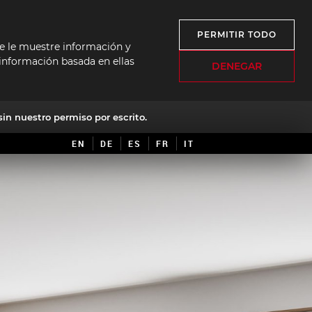
PERMITIR TODO
 se le muestre información y
e información basada en ellas
DENEGAR
in nuestro permiso por escrito.
EN
DE
ES
FR
IT